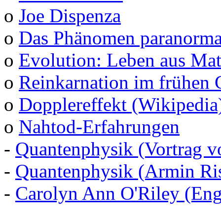
o
Joe Dispenza
o
Das Phänomen paranormal
o
Evolution: Leben aus Mat
o
Reinkarnation im frühen 
o
Dopplereffekt (Wikipedia
o
Nahtod-Erfahrungen
-
Quantenphysik (Vortrag v
-
Quantenphysik (Armin Ris
-
Carolyn Ann O'Riley (Eng