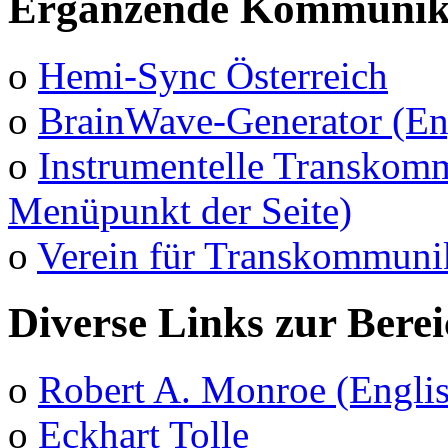
Ergänzende Kommunika
o
Hemi-Sync Österreich
o
BrainWave-Generator (En
o
Instrumentelle Transkomm
Menüpunkt der Seite)
o
Verein für Transkommuni
Diverse Links zur Bere
o
Robert A. Monroe (Engli
o
Eckhart Tolle