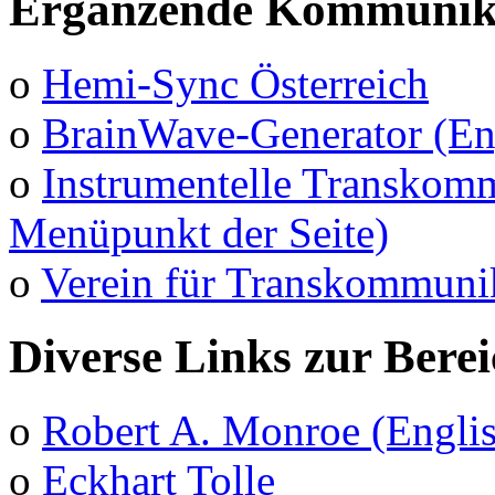
Ergänzende Kommunika
o
Hemi-Sync Österreich
o
BrainWave-Generator (En
o
Instrumentelle Transkomm
Menüpunkt der Seite)
o
Verein für Transkommuni
Diverse Links zur Bere
o
Robert A. Monroe (Engli
o
Eckhart Tolle