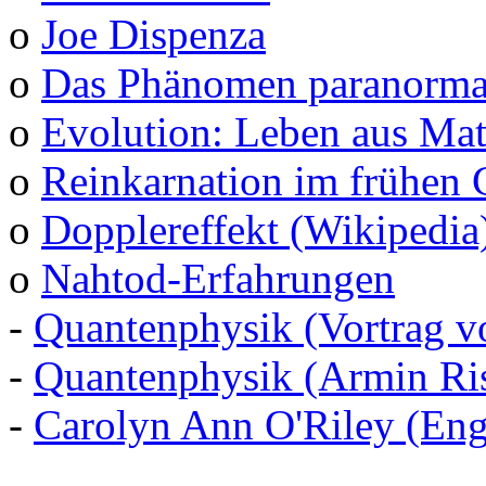
o
Joe Dispenza
o
Das Phänomen paranormal
o
Evolution: Leben aus Mat
o
Reinkarnation im frühen 
o
Dopplereffekt (Wikipedia
o
Nahtod-Erfahrungen
-
Quantenphysik (Vortrag v
-
Quantenphysik (Armin Ris
-
Carolyn Ann O'Riley (Eng