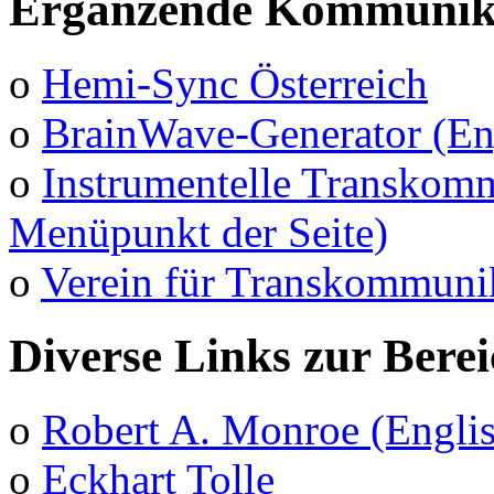
Ergänzende Kommunika
o
Hemi-Sync Österreich
o
BrainWave-Generator (En
o
Instrumentelle Transkomm
Menüpunkt der Seite)
o
Verein für Transkommuni
Diverse Links zur Bere
o
Robert A. Monroe (Engli
o
Eckhart Tolle