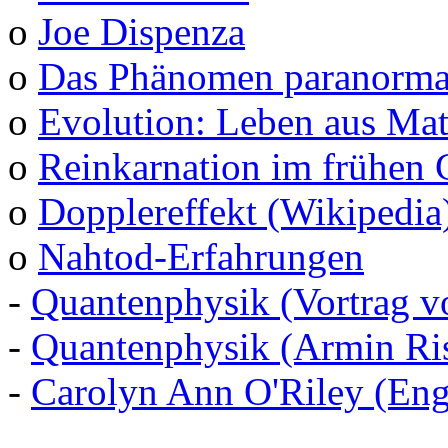
o
Joe Dispenza
o
Das Phänomen paranormal
o
Evolution: Leben aus Mat
o
Reinkarnation im frühen 
o
Dopplereffekt (Wikipedia
o
Nahtod-Erfahrungen
-
Quantenphysik (Vortrag v
-
Quantenphysik (Armin Ris
-
Carolyn Ann O'Riley (Eng