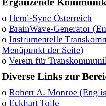
Ergänzende Kommunika
o
Hemi-Sync Österreich
o
BrainWave-Generator (En
o
Instrumentelle Transkomm
Menüpunkt der Seite)
o
Verein für Transkommuni
Diverse Links zur Bere
o
Robert A. Monroe (Engli
o
Eckhart Tolle