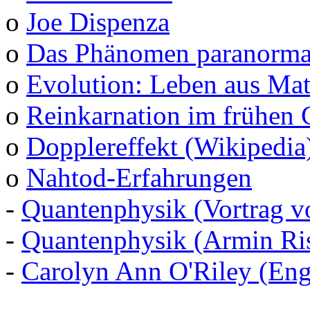
o
Joe Dispenza
o
Das Phänomen paranormal
o
Evolution: Leben aus Mat
o
Reinkarnation im frühen 
o
Dopplereffekt (Wikipedia
o
Nahtod-Erfahrungen
-
Quantenphysik (Vortrag v
-
Quantenphysik (Armin Ris
-
Carolyn Ann O'Riley (Eng