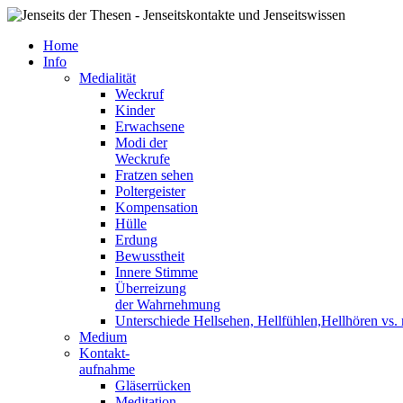
Home
Info
Medialität
Weckruf
Kinder
Erwachsene
Modi der
Weckrufe
Fratzen sehen
Poltergeister
Kompensation
Hülle
Erdung
Bewusstheit
Innere Stimme
Überreizung
der Wahrnehmung
Unterschiede Hellsehen, Hellfühlen,Hellhören vs
Medium
Kontakt-
aufnahme
Gläserrücken
Meditation