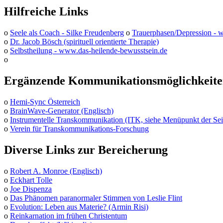
Hilfreiche Links
o
Seele als Coach - Silke Freudenberg
o
Trauerphasen/Depression -
o
Dr. Jacob Bösch (spirituell orientierte Therapie)
o
Selbstheilung - www.das-heilende-bewusstsein.de
o
Ergänzende Kommunikationsmöglichkeit
o
Hemi-Sync Österreich
o
BrainWave-Generator (Englisch)
o
Instrumentelle Transkommunikation (ITK, siehe Menüpunkt der Sei
o
Verein für Transkommunikations-Forschung
Diverse Links zur Bereicherung
o
Robert A. Monroe (Englisch)
o
Eckhart Tolle
o
Joe Dispenza
o
Das Phänomen paranormaler Stimmen von Leslie Flint
o
Evolution: Leben aus Materie? (Armin Risi)
o
Reinkarnation im frühen Christentum