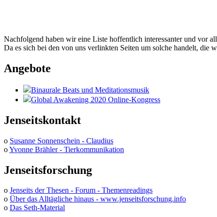
Nachfolgend haben wir eine Liste hoffentlich interessanter und vor al
Da es sich bei den von uns verlinkten Seiten um solche handelt, die w
Angebote
Binaurale Beats und Meditationsmusik
Global Awakening 2020 Online-Kongress
Jenseitskontakt
o
Susanne Sonnenschein - Claudius
o
Yvonne Brähler - Tierkommunikation
Jenseitsforschung
o
Jenseits der Thesen - Forum - Themenreadings
o
Über das Alltägliche hinaus - www.jenseitsforschung.info
o
Das Seth-Material