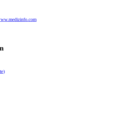
 www.medizinfo.com
en
te)