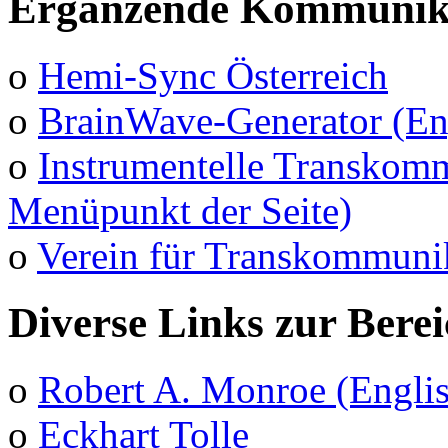
Ergänzende Kommunika
o
Hemi-Sync Österreich
o
BrainWave-Generator (En
o
Instrumentelle Transkomm
Menüpunkt der Seite)
o
Verein für Transkommuni
Diverse Links zur Bere
o
Robert A. Monroe (Engli
o
Eckhart Tolle