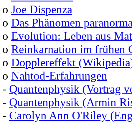
o
Joe Dispenza
o
Das Phänomen paranormal
o
Evolution: Leben aus Mat
o
Reinkarnation im frühen 
o
Dopplereffekt (Wikipedia
o
Nahtod-Erfahrungen
-
Quantenphysik (Vortrag v
-
Quantenphysik (Armin Ris
-
Carolyn Ann O'Riley (Eng