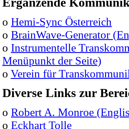
Ergänzende Kommunika
o
Hemi-Sync Österreich
o
BrainWave-Generator (En
o
Instrumentelle Transkomm
Menüpunkt der Seite)
o
Verein für Transkommuni
Diverse Links zur Bere
o
Robert A. Monroe (Engli
o
Eckhart Tolle