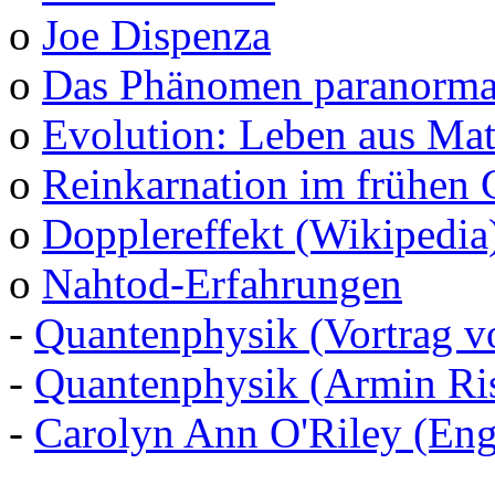
o
Joe Dispenza
o
Das Phänomen paranormal
o
Evolution: Leben aus Mat
o
Reinkarnation im frühen 
o
Dopplereffekt (Wikipedia
o
Nahtod-Erfahrungen
-
Quantenphysik (Vortrag v
-
Quantenphysik (Armin Ris
-
Carolyn Ann O'Riley (Eng