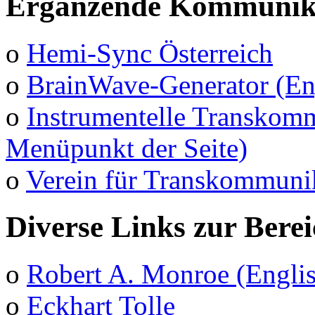
Ergänzende Kommunika
o
Hemi-Sync Österreich
o
BrainWave-Generator (En
o
Instrumentelle Transkomm
Menüpunkt der Seite)
o
Verein für Transkommuni
Diverse Links zur Bere
o
Robert A. Monroe (Engli
o
Eckhart Tolle