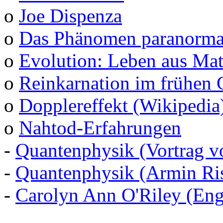
o
Joe Dispenza
o
Das Phänomen paranormal
o
Evolution: Leben aus Mat
o
Reinkarnation im frühen 
o
Dopplereffekt (Wikipedia
o
Nahtod-Erfahrungen
-
Quantenphysik (Vortrag v
-
Quantenphysik (Armin Ris
-
Carolyn Ann O'Riley (Eng