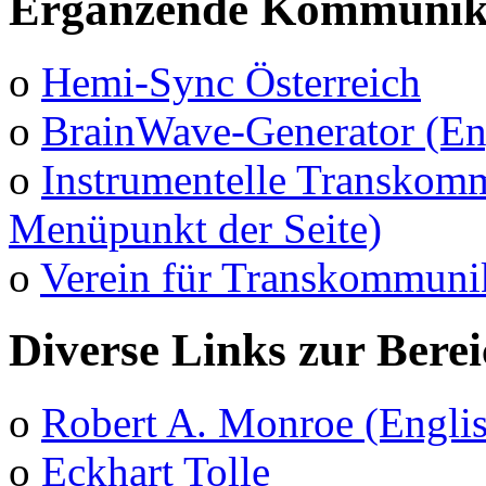
Ergänzende Kommunika
o
Hemi-Sync Österreich
o
BrainWave-Generator (En
o
Instrumentelle Transkomm
Menüpunkt der Seite)
o
Verein für Transkommuni
Diverse Links zur Bere
o
Robert A. Monroe (Engli
o
Eckhart Tolle