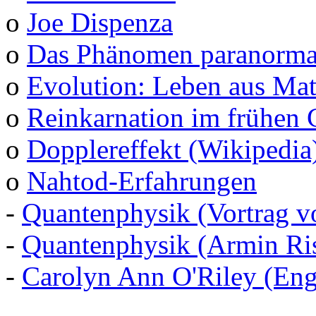
o
Joe Dispenza
o
Das Phänomen paranormal
o
Evolution: Leben aus Mat
o
Reinkarnation im frühen 
o
Dopplereffekt (Wikipedia
o
Nahtod-Erfahrungen
-
Quantenphysik (Vortrag v
-
Quantenphysik (Armin Ris
-
Carolyn Ann O'Riley (Eng