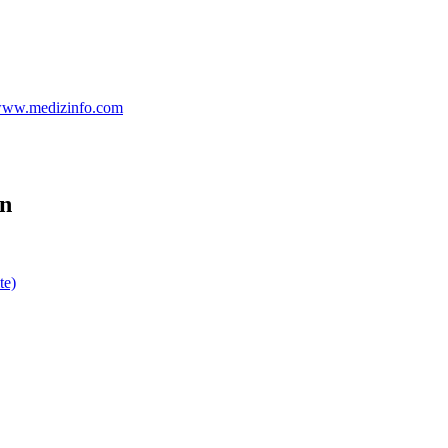
 www.medizinfo.com
en
te)