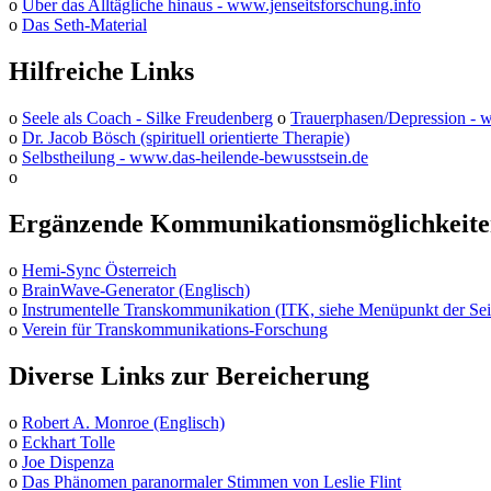
o
Über das Alltägliche hinaus - www.jenseitsforschung.info
o
Das Seth-Material
Hilfreiche Links
o
Seele als Coach - Silke Freudenberg
o
Trauerphasen/Depression -
o
Dr. Jacob Bösch (spirituell orientierte Therapie)
o
Selbstheilung - www.das-heilende-bewusstsein.de
o
Ergänzende Kommunikationsmöglichkeit
o
Hemi-Sync Österreich
o
BrainWave-Generator (Englisch)
o
Instrumentelle Transkommunikation (ITK, siehe Menüpunkt der Sei
o
Verein für Transkommunikations-Forschung
Diverse Links zur Bereicherung
o
Robert A. Monroe (Englisch)
o
Eckhart Tolle
o
Joe Dispenza
o
Das Phänomen paranormaler Stimmen von Leslie Flint