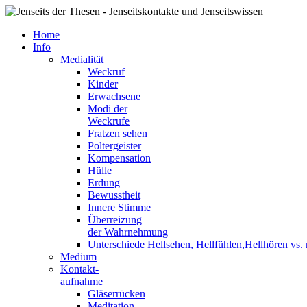
Home
Info
Medialität
Weckruf
Kinder
Erwachsene
Modi der
Weckrufe
Fratzen sehen
Poltergeister
Kompensation
Hülle
Erdung
Bewusstheit
Innere Stimme
Überreizung
der Wahrnehmung
Unterschiede Hellsehen, Hellfühlen,Hellhören vs
Medium
Kontakt-
aufnahme
Gläserrücken
Meditation