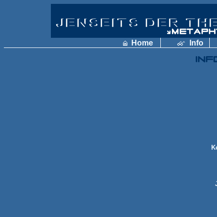
Home
Info
K