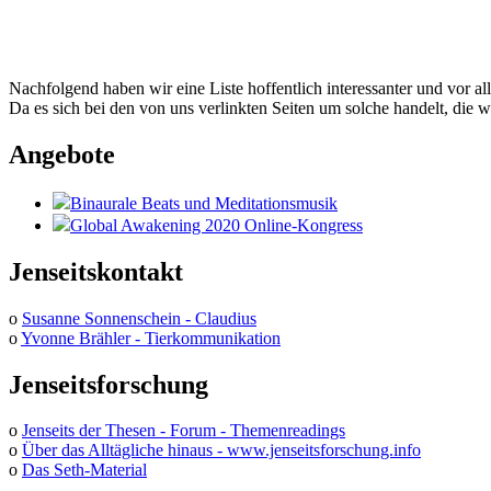
Nachfolgend haben wir eine Liste hoffentlich interessanter und vor al
Da es sich bei den von uns verlinkten Seiten um solche handelt, die w
Angebote
Binaurale Beats und Meditationsmusik
Global Awakening 2020 Online-Kongress
Jenseitskontakt
o
Susanne Sonnenschein - Claudius
o
Yvonne Brähler - Tierkommunikation
Jenseitsforschung
o
Jenseits der Thesen - Forum - Themenreadings
o
Über das Alltägliche hinaus - www.jenseitsforschung.info
o
Das Seth-Material