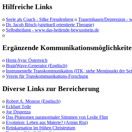
Hilfreiche Links
o
Seele als Coach - Silke Freudenberg
o
Trauerphasen/Depression -
o
Dr. Jacob Bösch (spirituell orientierte Therapie)
o
Selbstheilung - www.das-heilende-bewusstsein.de
o
Ergänzende Kommunikationsmöglichkeit
o
Hemi-Sync Österreich
o
BrainWave-Generator (Englisch)
o
Instrumentelle Transkommunikation (ITK, siehe Menüpunkt der Sei
o
Verein für Transkommunikations-Forschung
Diverse Links zur Bereicherung
o
Robert A. Monroe (Englisch)
o
Eckhart Tolle
o
Joe Dispenza
o
Das Phänomen paranormaler Stimmen von Leslie Flint
o
Evolution: Leben aus Materie? (Armin Risi)
o
Reinkarnation im frühen Christentum