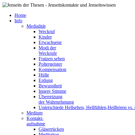
Home
Info
Medialität
Weckruf
Kinder
Erwachsene
Modi der
Weckrufe
Fratzen sehen
Poltergeister
Kompensation
Hülle
Erdung
Bewusstheit
Innere Stimme
Überreizung
der Wahrnehmung
Unterschiede Hellsehen, Hellfühlen,Hellhören vs
Medium
Kontakt-
aufnahme
Gläserrücken
Meditation