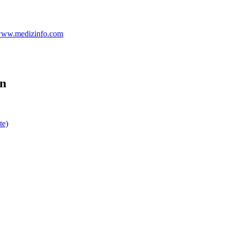
 www.medizinfo.com
en
te)