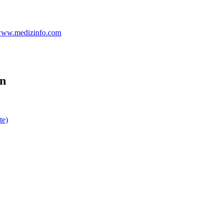
 www.medizinfo.com
en
te)