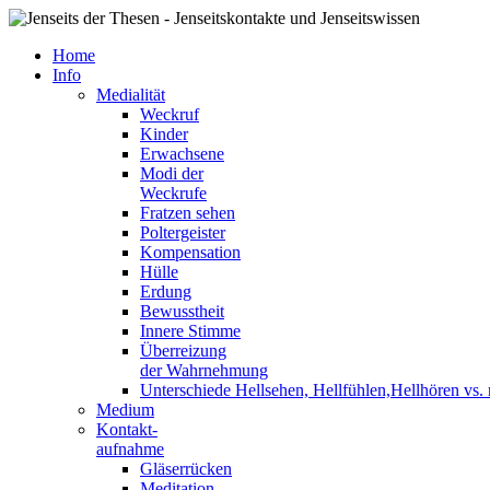
Home
Info
Medialität
Weckruf
Kinder
Erwachsene
Modi der
Weckrufe
Fratzen sehen
Poltergeister
Kompensation
Hülle
Erdung
Bewusstheit
Innere Stimme
Überreizung
der Wahrnehmung
Unterschiede Hellsehen, Hellfühlen,Hellhören vs
Medium
Kontakt-
aufnahme
Gläserrücken
Meditation