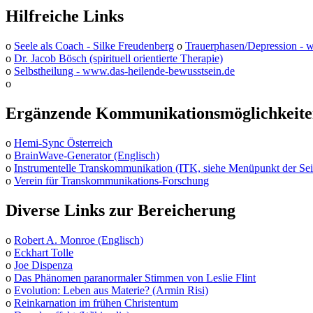
Hilfreiche Links
o
Seele als Coach - Silke Freudenberg
o
Trauerphasen/Depression -
o
Dr. Jacob Bösch (spirituell orientierte Therapie)
o
Selbstheilung - www.das-heilende-bewusstsein.de
o
Ergänzende Kommunikationsmöglichkeit
o
Hemi-Sync Österreich
o
BrainWave-Generator (Englisch)
o
Instrumentelle Transkommunikation (ITK, siehe Menüpunkt der Sei
o
Verein für Transkommunikations-Forschung
Diverse Links zur Bereicherung
o
Robert A. Monroe (Englisch)
o
Eckhart Tolle
o
Joe Dispenza
o
Das Phänomen paranormaler Stimmen von Leslie Flint
o
Evolution: Leben aus Materie? (Armin Risi)
o
Reinkarnation im frühen Christentum