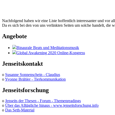
Nachfolgend haben wir eine Liste hoffentlich interessanter und vor al
Da es sich bei den von uns verlinkten Seiten um solche handelt, die w
Angebote
Binaurale Beats und Meditationsmusik
Global Awakening 2020 Online-Kongress
Jenseitskontakt
o
Susanne Sonnenschein - Claudius
o
Yvonne Brähler - Tierkommunikation
Jenseitsforschung
o
Jenseits der Thesen - Forum - Themenreadings
o
Über das Alltägliche hinaus - www.jenseitsforschung.info
o
Das Seth-Material