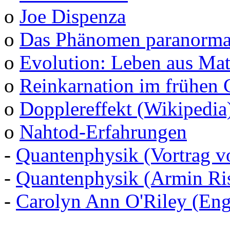
o
Joe Dispenza
o
Das Phänomen paranormal
o
Evolution: Leben aus Mat
o
Reinkarnation im frühen 
o
Dopplereffekt (Wikipedia
o
Nahtod-Erfahrungen
-
Quantenphysik (Vortrag v
-
Quantenphysik (Armin Ris
-
Carolyn Ann O'Riley (Eng