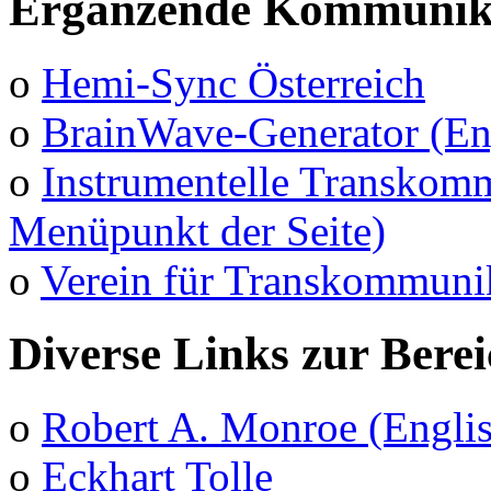
Ergänzende Kommunika
o
Hemi-Sync Österreich
o
BrainWave-Generator (En
o
Instrumentelle Transkomm
Menüpunkt der Seite)
o
Verein für Transkommuni
Diverse Links zur Bere
o
Robert A. Monroe (Engli
o
Eckhart Tolle