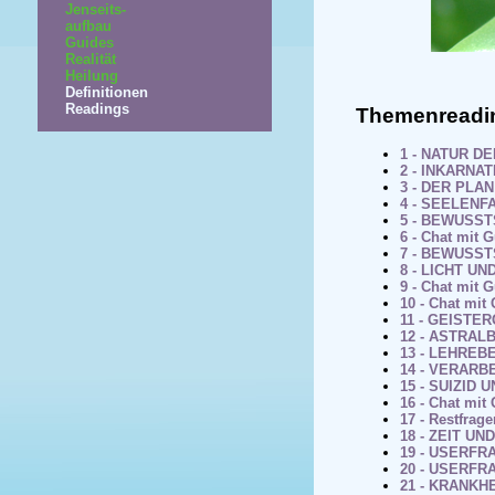
Jenseits-
aufbau
Guides
Realität
Heilung
Definitionen
Readings
Themenreadi
1 - NATUR D
2 - INKARNAT
3 - DER PL
4 - SEELENF
5 - BEWUSS
6 - Chat mit 
7 - BEWUSST
8 - LICHT UN
9 - Chat mit 
10 - Chat mit
11 - GEISTE
12 - ASTRAL
13 - LEHREB
14 - VERAR
15 - SUIZID
16 - Chat mit
17 - Restfrag
18 - ZEIT U
19 - USERFR
20 - USERFR
21 - KRANKH