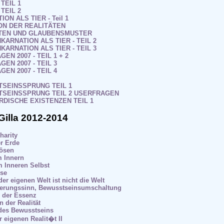
 TEIL 1
 TEIL 2
ION ALS TIER - Teil 1
TION DER REALITÄTEN
TÄTEN UND GLAUBENSMUSTER
INKARNATION ALS TIER - TEIL 2
INKARNATION ALS TIER - TEIL 3
GEN 2007 - TEIL 1 + 2
GEN 2007 - TEIL 3
GEN 2007 - TEIL 4
TSEINSSPRUNG TEIL 1
STSEINSSPRUNG TEIL 2 USERFRAGEN
IRDISCHE EXISTENZEN TEIL 1
Gilla 2012-2014
harity
r Erde
lösen
m Innern
m Inneren Selbst
sse
er eigenen Welt ist nicht die Welt
ierungssinn, Bewusstseinsumschaltung
 der Essenz
n der Realität
 des Bewusstseins
r eigenen Realit�t II