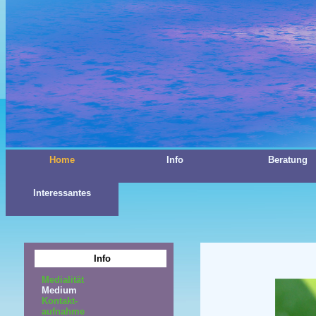
Home
Info
Beratung
Interessantes
Info
Medialität
Medium
Kontakt-
aufnahme