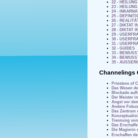
22 - HEILUNG
23 - HEILUNG
24 - INKARNAT
25 - DEFINI
26 - REALI
27 - DIKTAT 
28 - DIKTAT 
29 - USERFRA
30 - USERFRA
31 - USERFRA
32 - GUIDES
33 - BEWUSS
34 - BEWUS
35 - AUSSER
Channelings 
Priestess of C
Das Wesen de
Blockade auf
Der Meister i
Angst vor de
Andere Foku
Das Zentrum d
Konzeptualis
Trennung von
Das Erschaffe
Die Magierin
Erschaffen de