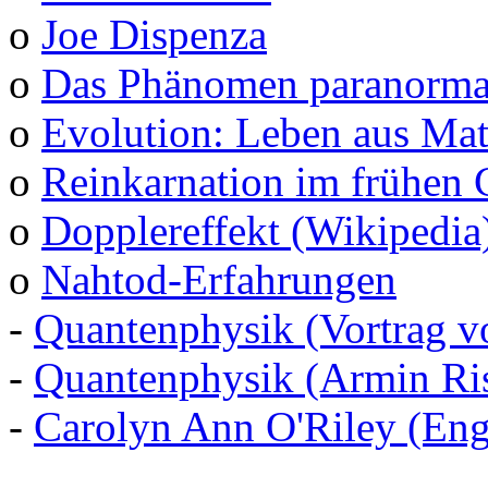
o
Joe Dispenza
o
Das Phänomen paranormal
o
Evolution: Leben aus Mat
o
Reinkarnation im frühen 
o
Dopplereffekt (Wikipedia
o
Nahtod-Erfahrungen
-
Quantenphysik (Vortrag v
-
Quantenphysik (Armin Ris
-
Carolyn Ann O'Riley (Eng