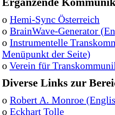
Ergänzende Kommunika
o
Hemi-Sync Österreich
o
BrainWave-Generator (En
o
Instrumentelle Transkomm
Menüpunkt der Seite)
o
Verein für Transkommuni
Diverse Links zur Bere
o
Robert A. Monroe (Engli
o
Eckhart Tolle