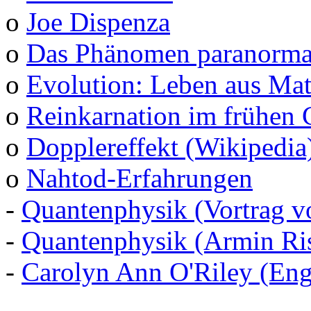
o
Joe Dispenza
o
Das Phänomen paranormal
o
Evolution: Leben aus Mat
o
Reinkarnation im frühen 
o
Dopplereffekt (Wikipedia
o
Nahtod-Erfahrungen
-
Quantenphysik (Vortrag v
-
Quantenphysik (Armin Ris
-
Carolyn Ann O'Riley (Eng