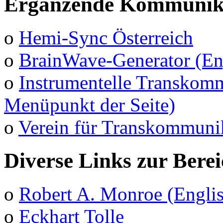
Ergänzende Kommunika
o
Hemi-Sync Österreich
o
BrainWave-Generator (En
o
Instrumentelle Transkomm
Menüpunkt der Seite)
o
Verein für Transkommuni
Diverse Links zur Bere
o
Robert A. Monroe (Engli
o
Eckhart Tolle