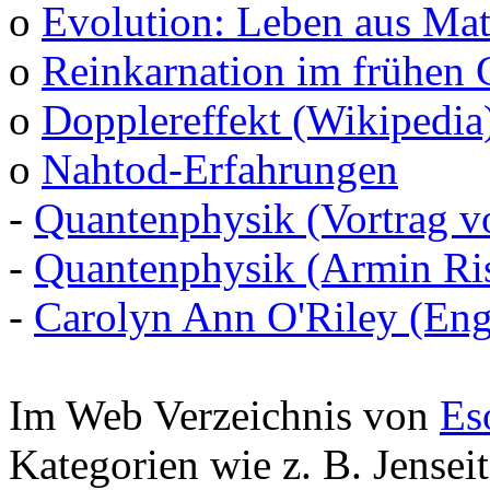
o
Evolution: Leben aus Mat
o
Reinkarnation im frühen 
o
Dopplereffekt (Wikipedia
o
Nahtod-Erfahrungen
-
Quantenphysik (Vortrag v
-
Quantenphysik (Armin Ris
-
Carolyn Ann O'Riley (Eng
Im Web Verzeichnis von
Es
Kategorien wie z. B. Jensei